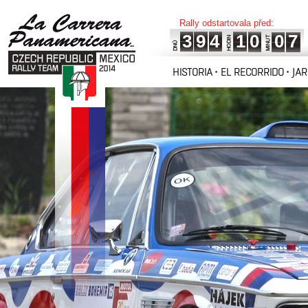
Rally odstartovala před:
3
9
4
1
0
0
7
HISTORIA
EL RECORRIDO
JA