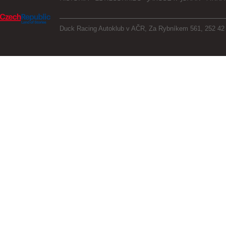
Duck Racing Autoklub v AČR, Za Rybníkem 561, 252 42 J