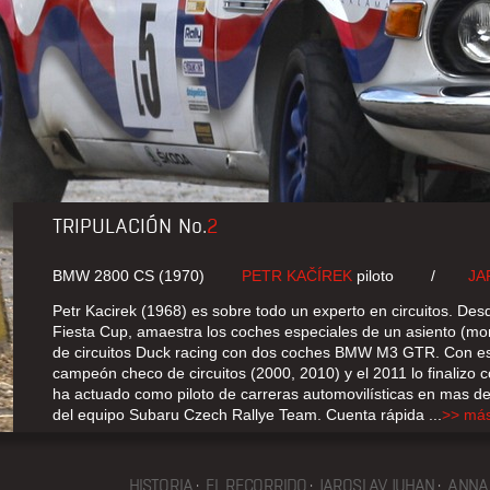
TRIPULACIÓN
No.
2
BMW 2800 CS (1970)
PETR KAČÍREK
piloto
/
JA
Petr Kacirek (1968) es sobre todo un experto en circuitos. De
Fiesta Cup, amaestra los coches especiales de un asiento (mo
de circuitos Duck racing con dos coches BMW M3 GTR. Con este
campeón checo de circuitos (2000, 2010) y el 2011 lo finalizo
ha actuado como piloto de carreras automovilísticas en mas d
del equipo Subaru Czech Rallye Team. Cuenta rápida ...
>> má
HISTORIA
EL RECORRIDO
JAROSLAV JUHAN
ANNA