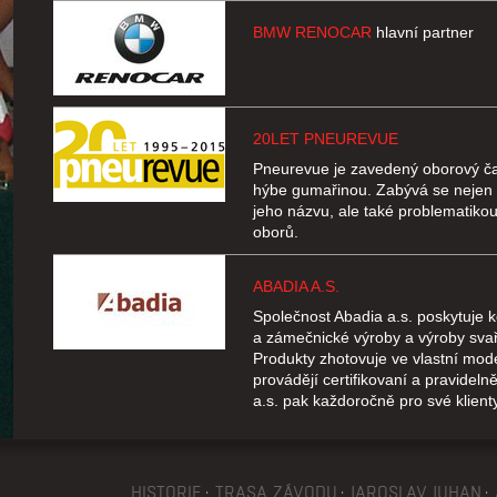
BMW RENOCAR
hlavní partner
20LET PNEUREVUE
Pneurevue je zavedený oborový čas
hýbe gumařinou. Zabývá se nejen 
jeho názvu, ale také problematikou
oborů.
ABADIA A.S.
Společnost Abadia a.s. poskytuje k
a zámečnické výroby a výroby sva
Produkty zhotovuje ve vlastní mod
provádějí certifikovaní a pravideln
a.s. pak každoročně pro své klient
přesně na míru, a to jak v České re
APM AUTOMOTIVE
HISTORIE
TRASA ZÁVODU
JAROSLAV JUHAN