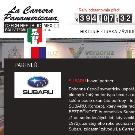
Rally odstartovala před:
3
9
4
0
7
3
2
HISTORIE
TRASA ZÁVOD
PARTNEŘI
SUBARU
hlavní partner
Pohonné ústrojí symetricky uspoř
plochý ležatý motor typu boxer a 
kolům podle okamžité potřeby - to
SUBARU. Koncept, který vedle rad
BEZPEČNOST. Automobilka Subaru j
již od sedmdesátých let, kdy vznik
1972). Ze stejného roku pochází i
Subaru zúčastní závodu La Carre