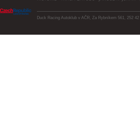
Společnost APM Automotive s.r.o.
slovenský trh široký sortiment náhr
nákladní vozidla. Zakladatelem sp
Duck Racing Autoklub v AČR, Za Rybníkem 561, 252 42 J
GmbH. Na českém trhu si v uplynu
Automotive získala stabilní postav
přímé dovozce náhradních dílů.
AUTO - KERN
C.E.B.
Společnost C.E.B. - Central Europ
zprostředkováním pojištění s regis
agenta. Se všemi významnými poj
zprostředkování pojištění, což gara
podmínek pro klienty a absolutní 
korektnost vzájemných vztahů s ob
profesionalita a originální řešení p
nadhodnotu v jejich prospěch.